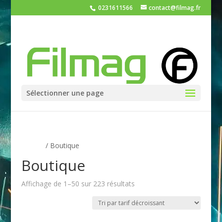
0231611566
contact@filmag.fr
Sélectionner une page
Accueil
/ Boutique
Boutique
Trié
Affichage de 1–50 sur 223 résultats
par
prix
décroissant