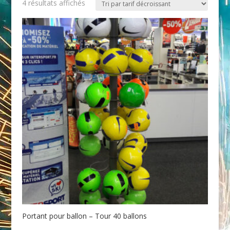
Trié
4 résultats affichés
par
prix
décroissant
Portant pour ballon – Tour 40 ballons