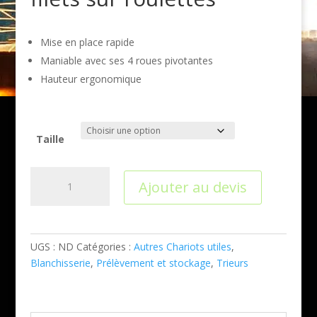
Mise en place rapide
Maniable avec ses 4 roues pivotantes
Hauteur ergonomique
Taille
quantité
Ajouter au devis
de
Récupérateur
de
sacs
UGS :
ND
Catégories :
Autres Chariots utiles
,
ou
Blanchisserie
,
Prélèvement et stockage
,
Trieurs
filets
sur
roulettes