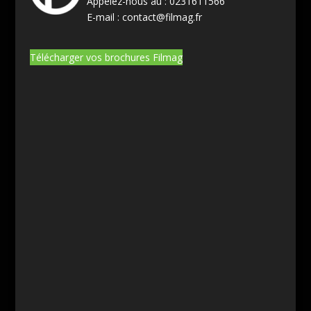
Appelez-nous au :
0231611566
E-mail :
contact@filmag.fr
Télécharger vos brochures Filmag