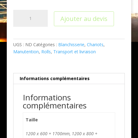
quantité
Ajouter au devis
de
Roll
standard
porte
UGS :
ND
Catégories :
Blanchisserie
,
Chariots
,
1/2
Manutention
,
Rolls
,
Transport et livraison
à
rabat
Informations complémentaires
Informations
complémentaires
Taille
1200 x 600 + 1700mm, 1200 x 800 +