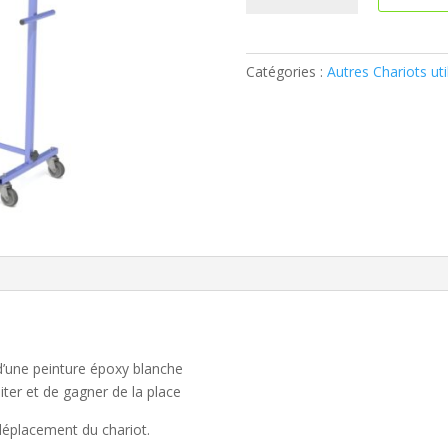
Portant
en
forme
Catégories :
Autres Chariots uti
de
S
’une peinture époxy blanche
ter et de gagner de la place
e déplacement du chariot.