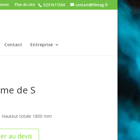
hures
Plan du site
0231611566
contact@filmag.fr
Contact
Entreprise
rme de S
+ Hauteur totale 1800 mm
er au devis