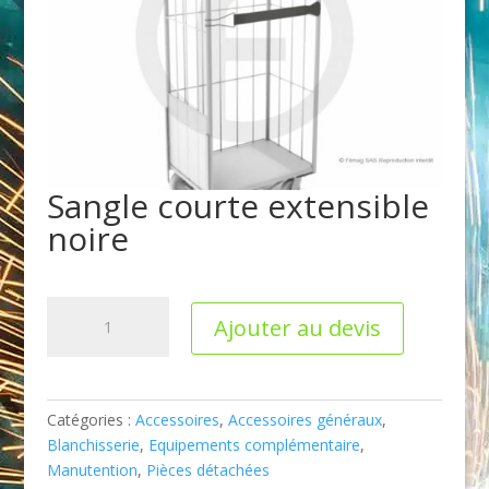
Sangle courte extensible
noire
quantité
Ajouter au devis
de
Sangle
courte
extensible
Catégories :
Accessoires
,
Accessoires généraux
,
noire
Blanchisserie
,
Equipements complémentaire
,
Manutention
,
Pièces détachées