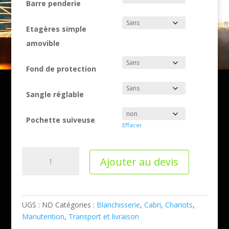
Barre penderie
Etagères simple
amovible
Fond de protection
Sangle réglable
Pochette suiveuse
Effacer
quantité
Ajouter au devis
de
Grand
Cabri
sans
UGS :
ND
Catégories :
Blanchisserie
,
Cabri
,
Chariots
,
porte
Manutention
,
Transport et livraison