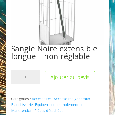
Sangle Noire extensible
longue – non réglable
quantité
Ajouter au devis
de
Sangle
Noire
extensible
Catégories :
Accessoires
,
Accessoires généraux
,
longue
Blanchisserie
,
Equipements complémentaire
,
-
Manutention
,
Pièces détachées
non