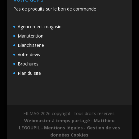
Pas de produits sur le bon de commande
Agencement magasin
Manutention
Blanchisserie
Votre devis
Brochures
Plan du site
FILMAG 2026 copyright - tous droits réservés.
Webmaster à temps partagé : Matthieu
LEGOUPIL
-
Mentions légales
-
Gestion de vos
données
Cookies