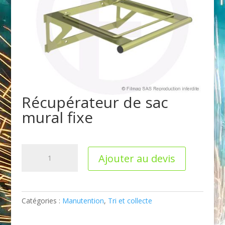
Récupérateur de sac
mural fixe
quantité
Ajouter au devis
de
Récupérateur
de
sac
Catégories :
Manutention
,
Tri et collecte
mural
fixe