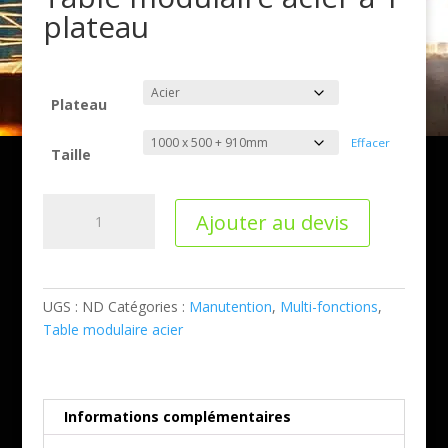
plateau
Plateau
Effacer
Taille
quantité
Ajouter au devis
de
Table
modulaire
acier
UGS :
ND
Catégories :
Manutention
,
Multi-fonctions
,
à
Table modulaire acier
1
plateau
Informations complémentaires