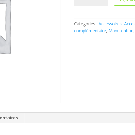
Roue
galet
Ø160
Catégories :
Accessoires
,
Acces
pour
complémentaire
,
Manutention
cabri
seulement
entaires