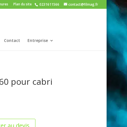
hures
Plan du site
0231611566
contact@filmag.fr
Contact
Entreprise
60 pour cabri
er au devis