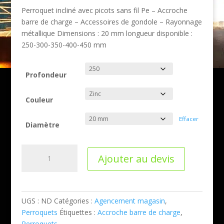
Perroquet incliné avec picots sans fil Pe – Accroche
barre de charge – Accessoires de gondole – Rayonnage
métallique Dimensions : 20 mm longueur disponible :
250-300-350-400-450 mm
Profondeur
Couleur
Effacer
Diamètre
quantité
Ajouter au devis
de
Perroquet
incliné
avec
UGS :
ND
Catégories :
Agencement magasin
,
picots
Perroquets
Étiquettes :
Accroche barre de charge
,
sans
Perroquets