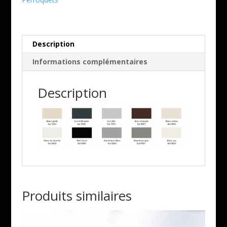
fil
Pe
-
Accroche
Description
barre
Informations complémentaires
de
charge
Description
Produits similaires