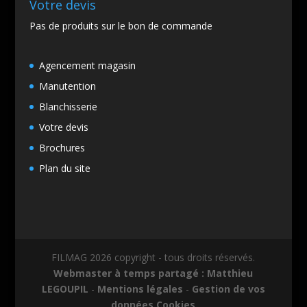
Votre devis
Pas de produits sur le bon de commande
Agencement magasin
Manutention
Blanchisserie
Votre devis
Brochures
Plan du site
FILMAG 2026 copyright - tous droits réservés.
Webmaster à temps partagé : Matthieu
LEGOUPIL
-
Mentions légales
-
Gestion de vos
données
Cookies