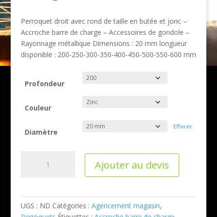
Perroquet droit avec rond de taille en butée et jonc –
Accroche barre de charge – Accessoires de gondole –
Rayonnage métallique Dimensions : 20 mm longueur
disponible : 200-250-300-350-400-450-500-550-600 mm
Profondeur
Couleur
Effacer
Diamètre
quantité
Ajouter au devis
de
Perroquet
droit
avec
UGS :
ND
Catégories :
Agencement magasin
,
rond
Perroquets
Étiquettes :
Accroche barre de charge
,