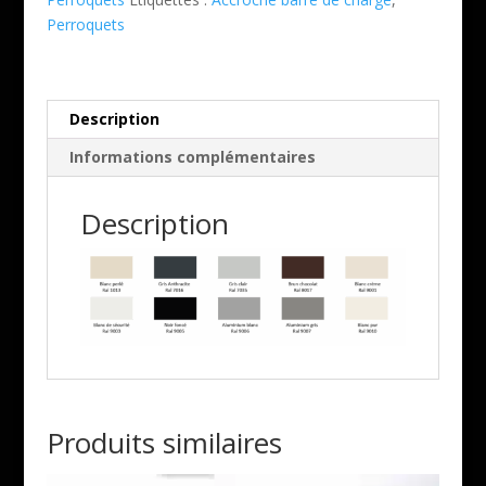
de
Perroquets
taille
en
butée
et
Description
jonc
Informations complémentaires
-
Accroche
barre
Description
de
charge
Produits similaires