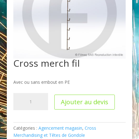
Cross merch fil
Avec ou sans embout en PE
quantité
Ajouter au devis
de
Cross
merch
fil
Catégories :
Agencement magasin
,
Cross
Merchandising et Têtes de Gondole