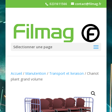
0231611566
contact@filmag.fr
Sélectionner une page
Accueil
/
Manutention
/
Transport et livraison
/ Chariot
pliant grand volume