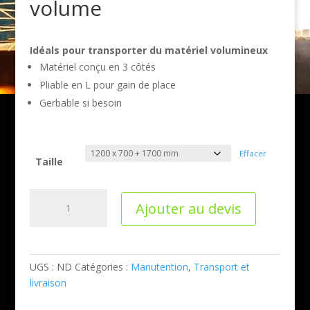
volume
Idéals pour transporter du matériel volumineux
Matériel conçu en 3 côtés
Pliable en L pour gain de place
Gerbable si besoin
Effacer
Taille
quantité
Ajouter au devis
de
Chariot
pliant
grand
UGS :
ND
Catégories :
Manutention
,
Transport et
volume
livraison