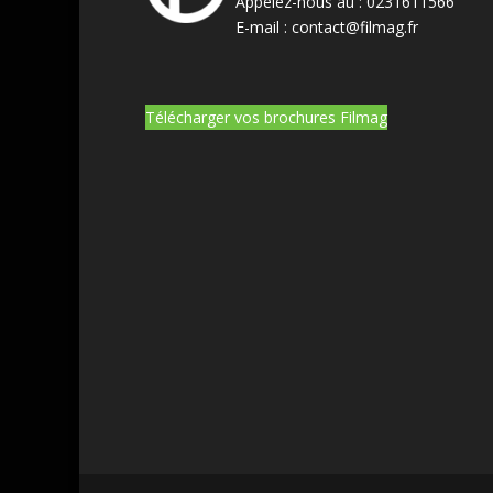
Appelez-nous au :
0231611566
E-mail :
contact@filmag.fr
Télécharger vos brochures Filmag