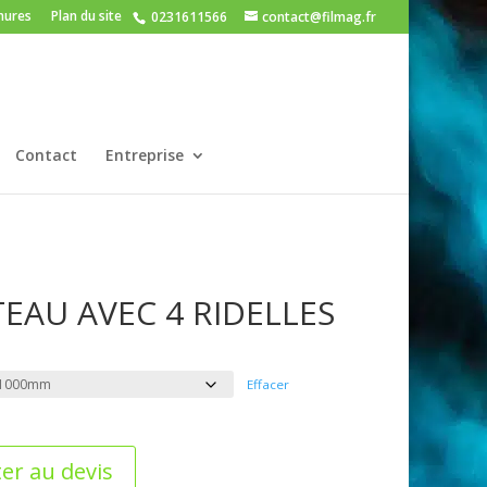
hures
Plan du site
0231611566
contact@filmag.fr
Contact
Entreprise
EAU AVEC 4 RIDELLES
Effacer
er au devis