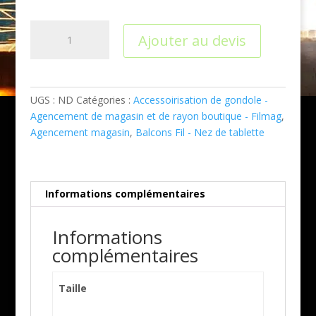
quantité
Ajouter au devis
de
Balcons
fil
pour
UGS :
ND
Catégories :
Accessoirisation de gondole -
tablette
Agencement de magasin et de rayon boutique - Filmag
,
perforée
Agencement magasin
,
Balcons Fil - Nez de tablette
Informations complémentaires
Informations
complémentaires
Taille