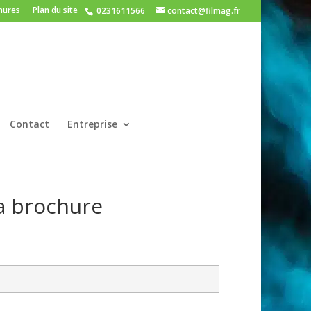
hures
Plan du site
0231611566
contact@filmag.fr
Contact
Entreprise
a brochure