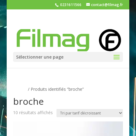
0231611566
contact@filmag.fr
Sélectionner une page
Accueil
/ Produits identifiés “broche”
broche
Trié
10 résultats affichés
par
prix
décroissant